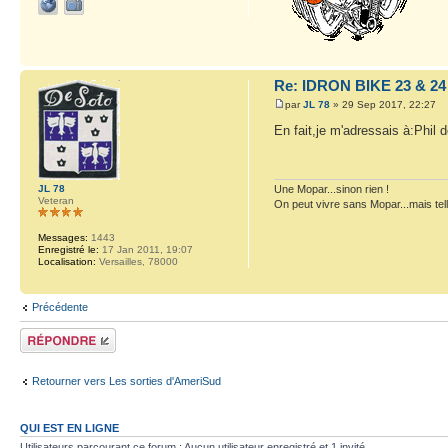
Re: IDRON BIKE 23 & 24
par
JL 78
» 29 Sep 2017, 22:27
En fait,je m'adressais à:Phil d
JL 78
Une Mopar...sinon rien !
Veteran
On peut vivre sans Mopar...mais tel
Messages:
1443
Enregistré le:
17 Jan 2011, 19:07
Localisation:
Versailles, 78000
Précédente
Répondre
Retourner vers Les sorties d'AmeriSud
QUI EST EN LIGNE
Utilisateurs parcourant ce forum : Aucun utilisateur enregistré et 1 invité