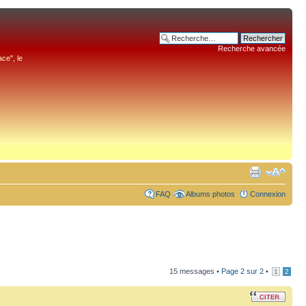
Recherche avancée
ce", le
FAQ
Albums photos
Connexion
15 messages •
Page
2
sur
2
•
1
2