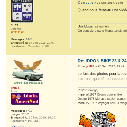
par
JL 78
» 28 Sep 2017, 18:05
Quand nous feras-tu une vidéo
JL 78
Une Mopar...sinon rien !
Veteran
On peut vivre sans Mopar...mais tel
Messages:
1443
Enregistré le:
17 Jan 2011, 19:07
Localisation:
Versailles, 78000
Re: IDRON BIKE 23 & 24
par
phil64
» 28 Sep 2017, 19:47
Je fais des photos pour la rev
sois pas qualifié techniquemen
phil64
Phil "Running",
Admi
Imperial 1957 Crown convertible
Dodge 1973 Monaco station wagon
Mercury 1957 Voyager 4dr/HT wag
Messages:
6719
Images:
2622
Enregistré le:
16 Nov 2010, 16:26
Localisation:
Pau (64)