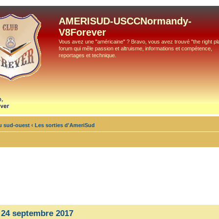
AMERISUD-USCCNormandy-
V8Forever
Vous avez une "américaine" ? Bravo, vous avez trouvé "the right pla
forum qui mêle passion et altruisme, informations et compétence,
reportages et technique.
du sud-ouest
‹
Les sorties d'AmeriSud
 24 septembre 2017